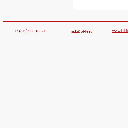
www.td-fe
+7 (812) 953-13-59
spb@td-fe.ru