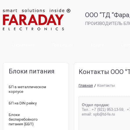
ООО “ТД “Фара
ПРОИЗВОДИТЕЛЬ БЛ
О компании
Продукция
Услуги
Сер
Блоки питания
Контакты ООО "
Главная
/
Контакты
БП в металлическом
корпусе
БП на DIN рейку
Отдел продаж:
Тел.: +7 (921) 953-13-59, +
email: spb@td-fe.ru
Блоки
бесперебойного
питания (ББП)