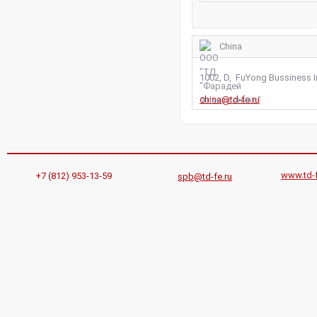
China
1002, D, FuYong Bussiness I
china@td-fe.ru
www.td-f
+7 (812) 953-13-59
spb@td-fe.ru