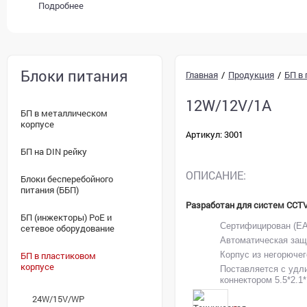
Подробнее
Блоки питания
Главная
/
Продукция
/
БП в
12W/12V/1A
БП в металлическом
корпусе
Артикул: 3001
БП на DIN рейку
ОПИСАНИЕ:
Блоки бесперебойного
питания (ББП)
Разработан для систем CCT
БП (инжекторы) PoE и
Сертифицирован (E
сетевое оборудование
Автоматическая защи
БП в пластиковом
Корпус из негорючег
корпусе
Поставляется с удл
коннектором 5.5*2.
24W/15V/WP