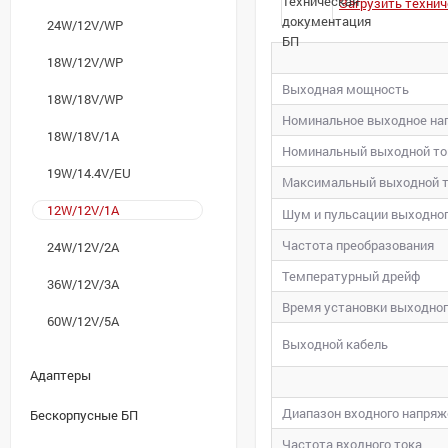
Загрузить техни
24W/12V/WP
18W/12V/WP
Выходная мощность
18W/18V/WP
Номинальное выходное н
18W/18V/1A
Номинальный выходной то
19W/14.4V/EU
Максимальный выходной 
12W/12V/1A
Шум и пульсации выходно
Частота преобразования
24W/12V/2A
Температурный дрейф
36W/12V/3A
Время установки выходног
60W/12V/5A
Выходной кабель
Адаптеры
Диапазон входного напряж
Бескорпусные БП
Частота входного тока