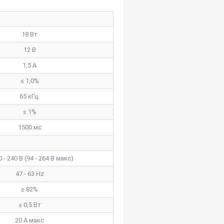
18 Вт
12 В
1,5 А
≤ 1,0%
65 кГц
≤ 1%
1500 мс
 - 240 В (94 - 264 В макс)
47 - 63 Hz
≥ 82%
≤ 0,5 Вт
20 А макс