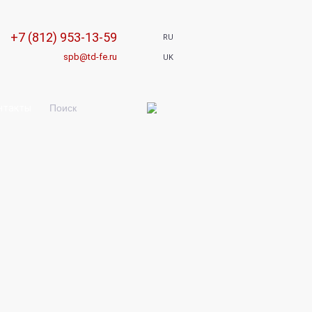
+7 (812)
953-13-59
RU
spb@td-fe.ru
UK
нтакты