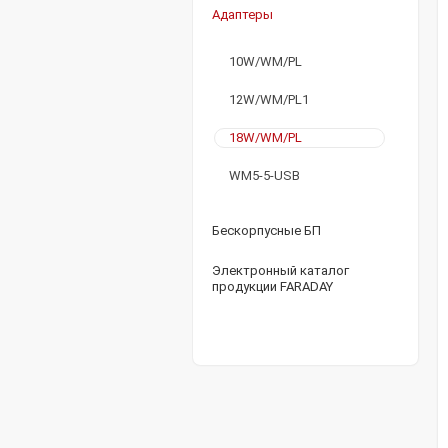
Адаптеры
10W/WM/PL
12W/WM/PL1
18W/WM/PL
WM5-5-USB
Бескорпусные БП
Электронный каталог
продукции FARADAY