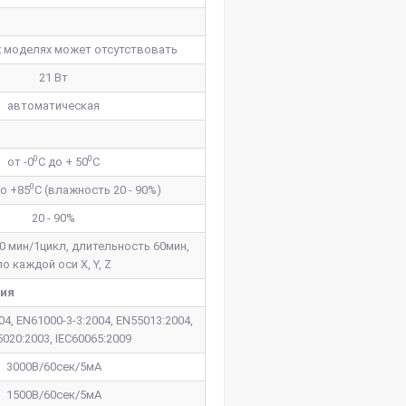
 моделях может отсутствовать
21 Вт
автоматическая
0
0
от -0
C до + 50
C
0
до +85
C (влажность 20 - 90%)
20 - 90%
10 мин/1цикл, длительность 60мин,
по каждой оси X, Y, Z
ния
04, EN61000-3-3:2004, EN55013:2004,
020:2003, IEC60065:2009
3000В/60сек/5мА
1500В/60сек/5мА