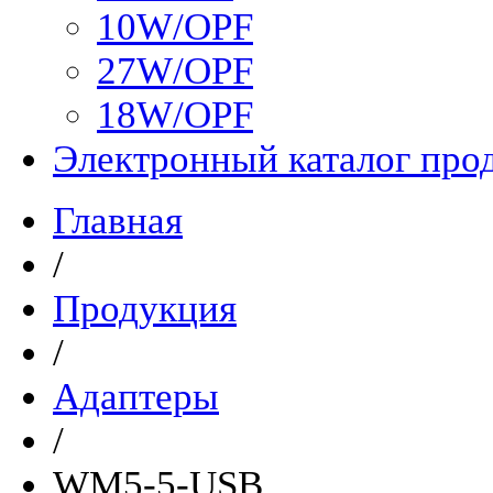
10W/OPF
27W/OPF
18W/OPF
Электронный каталог пр
Главная
/
Продукция
/
Адаптеры
/
WM5-5-USB