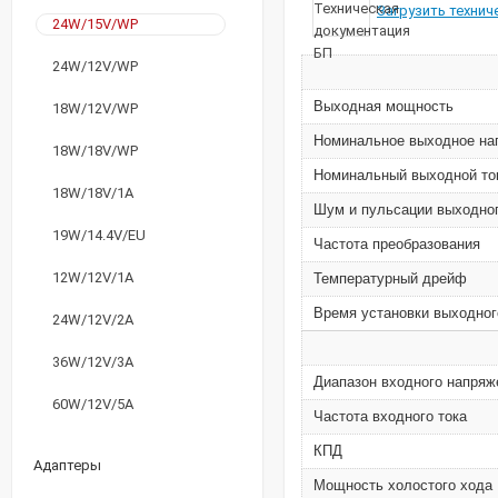
Загрузить техни
24W/15V/WP
24W/12V/WP
Выходная мощность
18W/12V/WP
Номинальное выходное н
18W/18V/WP
Номинальный выходной то
18W/18V/1A
Шум и пульсации выходно
19W/14.4V/EU
Частота преобразования
12W/12V/1A
Температурный дрейф
Время установки выходног
24W/12V/2A
36W/12V/3A
Диапазон входного напряж
60W/12V/5A
Частота входного тока
КПД
Адаптеры
Мощность холостого хода