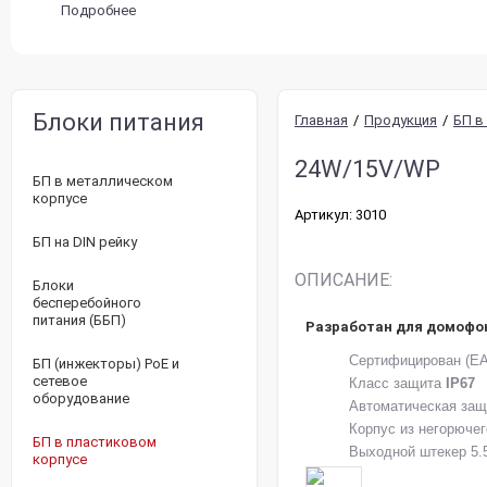
Подробнее
Блоки питания
Главная
/
Продукция
/
БП в
24W/15V/WP
БП в металлическом
корпусе
Артикул: 3010
БП на DIN рейку
ОПИСАНИЕ:
Блоки
бесперебойного
питания (ББП)
Разработан для домофо
Сертифицирован (E
БП (инжекторы) PoE и
сетевое
Класс защита
IP67
оборудование
Автоматическая защи
Корпус из негорючег
БП в пластиковом
Выходной штекер 5.5
корпусе