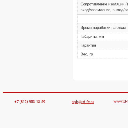
Сопротивление изоляции (
вход/заземление, выход/з
Время наработки на отказ
Габариты, мм
Гарантия
Вес, гр
www.td-f
+7 (812) 953-13-59
spb@td-fe.ru